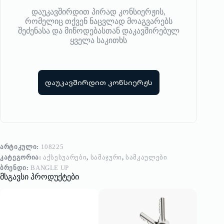
დაუკავშირდით პირად კონსიერჟის,
რომელიც თქვენ ნაცვლად მოაგვარებს
შეძენასა და მიწოდებასთან დაკავშირებულ
ყველა საკითხს
დაუკავშირდით კონსიერჟს
ᲐᲠᲢᲘᲙᲣᲚᲘ:
108225
ᲙᲐᲢᲔᲒᲝᲠᲘᲐ:
ᲐᲥᲡᲔᲡᲣᲐᲠᲔᲑᲘ
,
ᲡᲐᲛᲐᲯᲣᲠᲘ
,
ᲡᲐᲛᲙᲐᲣᲚᲔᲑᲘ
ᲑᲠᲔᲜᲓᲘ:
BANGLE UP
მსგავსი პროდუქტები