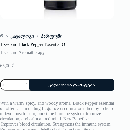
კატალოგი
პარფიუმი
Home
Tisserand Black Pepper Essential Oil
Tisserand Aromatherapy
65,00
₾
რაოდენობა:
კალათაში დამატება
Tisserand
Black
Pepper
Essential
With a warm, spicy, and woody aroma, Black Pepper essential
Oil
oil offers a stimulating fragrance used in aromatherapy to help
relieve muscle pain, boost the immune system, improve
circulation, and calm a tired mind. Key Benefits:
Improves blood circulation, Strengthens the immune system,
Relieves muscle pain, Method of Extraction: Steam