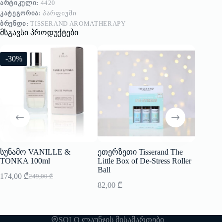
ᲐᲠᲢᲘᲙᲣᲚᲘ:
4420
ᲙᲐᲢᲔᲒᲝᲠᲘᲐ:
ᲞᲐᲠᲤᲘᲣᲛᲘ
ᲑᲠᲔᲜᲓᲘ:
TISSERAND AROMATHERAPY
მსგავსი პროდუქტები
-30%
სუნამო VANILLE &
ეთერზეთი Tisserand The
ეთერზე
TONKA 100ml
Little Box of De-Stress Roller
Feel Goo
Ball
174,00
₾
94,00
₾
249,00
₾
Original
Current
82,00
₾
price
price
was:
is:
249,00 ₾.
174,00 ₾.
SOLO ლაუნჯის მისამართები