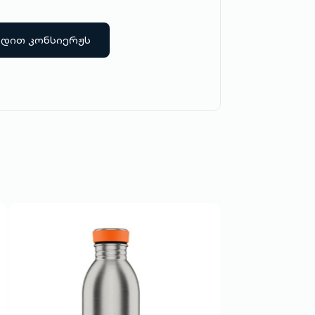
რდით კონსიერჟს