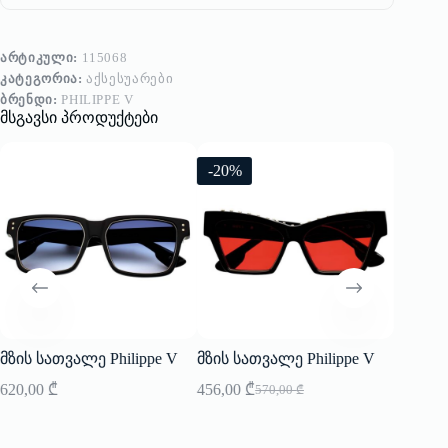
ᲐᲠᲢᲘᲙᲣᲚᲘ:
115068
ᲙᲐᲢᲔᲒᲝᲠᲘᲐ:
ᲐᲥᲡᲔᲡᲣᲐᲠᲔᲑᲘ
ᲑᲠᲔᲜᲓᲘ:
PHILIPPE V
მსგავსი პროდუქტები
-20%
მზის სათვალე Philippe V
მზის სათვალე Philippe V
მზის ს
620,00
₾
456,00
₾
620,00
570,00
₾
Original
Current
price
price
was:
is: