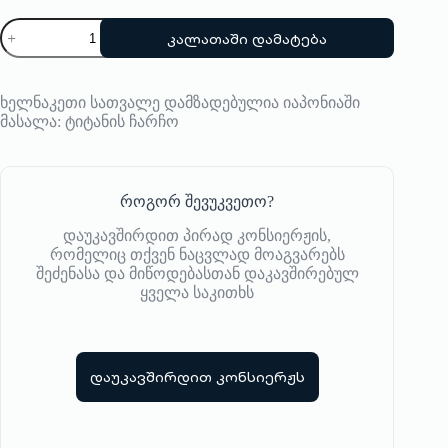
was:
is:
რაოდენობა:
671,00 ₾.
536,00 ₾.
კალათაში დამატება
ოპტიკური
სათვალე
Philippe
V
ხელნაკეთი სათვალე დამზადებულია იაპონიაში
მასალა: ტიტანის ჩარჩო
როგორ შევუკვეთო?
დაუკავშირდით პირად კონსიერჟის,
რომელიც თქვენ ნაცვლად მოაგვარებს
შეძენასა და მიწოდებასთან დაკავშირებულ
ყველა საკითხს
დაუკავშირდით კონსიერჟს