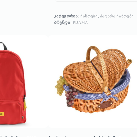
ᲙᲐᲢᲔᲒᲝᲠᲘᲐ:
ᲩᲐᲜᲗᲔᲑᲘ
,
ᲞᲐᲢᲐᲠᲐ ᲩᲐᲜᲗᲔᲑᲘ
ᲑᲠᲔᲜᲓᲘ:
PIJAMA