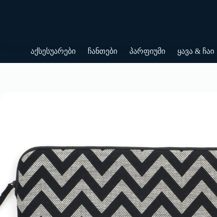
Skip
to
content
აქსესუარები
ჩანთები
პარფიუმი
ყავა & ჩაი