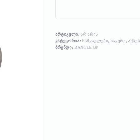
ᲐᲠᲢᲘᲙᲣᲚᲘ:
ᲐᲠ ᲐᲠᲘᲡ
ᲙᲐᲢᲔᲒᲝᲠᲘᲐ:
ᲡᲐᲛᲙᲐᲣᲚᲔᲑᲘ
,
ᲡᲐᲧᲣᲠᲔ
,
ᲐᲥᲡᲔ
ᲑᲠᲔᲜᲓᲘ:
BANGLE UP