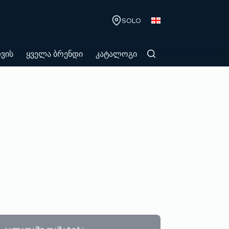
SOLO
თვის
ყველა ბრენდი
კატალოგი
კალათაში დამატება