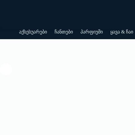
Skip
to
content
აქსესუარები
ჩანთები
პარფიუმი
ყავა & ჩაი