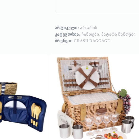
ᲐᲠᲢᲘᲙᲣᲚᲘ:
ᲐᲠ ᲐᲠᲘᲡ
ᲙᲐᲢᲔᲒᲝᲠᲘᲐ:
ᲩᲐᲜᲗᲔᲑᲘ
,
ᲞᲐᲢᲐᲠᲐ ᲩᲐᲜᲗᲔᲑᲘ
ᲑᲠᲔᲜᲓᲘ:
CRASH BAGGAGE