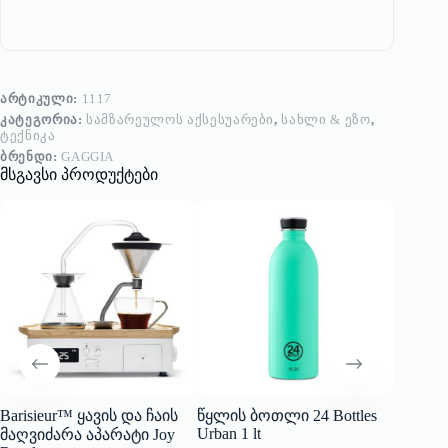
ᲐᲠᲢᲘᲙᲣᲚᲘ:
1117
ᲙᲐᲢᲔᲒᲝᲠᲘᲐ:
ᲡᲐᲛᲖᲐᲠᲔᲣᲚᲝᲡ ᲐᲥᲡᲔᲡᲣᲐᲠᲔᲑᲘ
,
ᲡᲐᲮᲚᲘ & ᲔᲖᲝ
,
ᲢᲔᲥᲜᲘᲙᲐ
ᲑᲠᲔᲜᲓᲘ:
GAGGIA
მსგავსი პროდუქტები
Barisieur™ ყავის და ჩაის
წყლის ბოთლი 24 Bottles
წყლის 
Urban 1 lt
Urban 5
მაღვიძარა აპარატი Joy