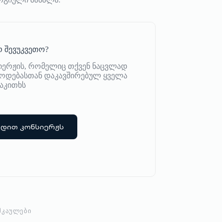
 შევუკვეთო?
იერჟის, რომელიც თქვენ ნაცვლად
იწოდებასთან დაკავშირებულ ყველა
აკითხს
რდით კონსიერჟს
ᲛᲙᲐᲣᲚᲔᲑᲘ