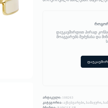
როგორ
დაუკავშირდით პირად კონს
მოაგვარებს შეძენასა და მ
ს
დაუკავში
ᲐᲠᲢᲘᲙᲣᲚᲘ:
108263
ᲙᲐᲢᲔᲒᲝᲠᲘᲐ:
ᲐᲥᲡᲔᲡᲣᲐᲠᲔᲑᲘ
,
ᲡᲐᲛᲐᲯᲣᲠᲘ
,
ᲡᲐ
ᲑᲠᲔᲜᲓᲘ:
BANGLE UP