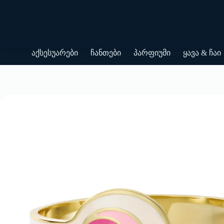
Skip
to
content
აქსესუარები
ჩანთები
პარფიუმი
ყავა & ჩაი