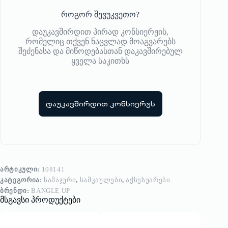
როგორ შევუკვეთო?
დაუკავშირდით პირად კონსიერჟის,
რომელიც თქვენ ნაცვლად მოაგვარებს
შეძენასა და მიწოდებასთან დაკავშირებულ
ყველა საკითხს
დაუკავშირდით კონსიერჟს
ᲐᲠᲢᲘᲙᲣᲚᲘ:
108141
ᲙᲐᲢᲔᲒᲝᲠᲘᲐ:
ᲡᲐᲛᲐᲯᲣᲠᲘ
,
ᲡᲐᲛᲙᲐᲣᲚᲔᲑᲘ
,
ᲐᲥᲡᲔᲡᲣᲐᲠᲔᲑᲘ
ᲑᲠᲔᲜᲓᲘ:
BANGLE UP
მსგავსი პროდუქტები
-20%