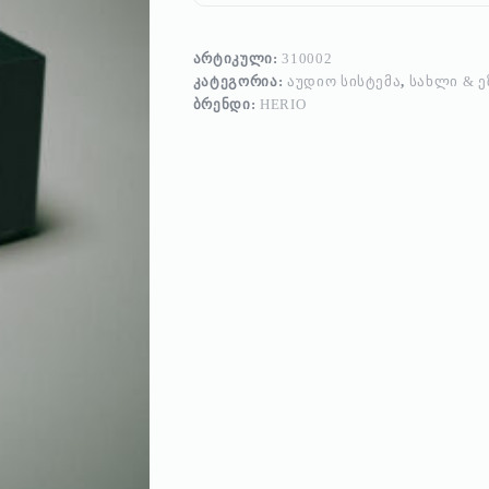
ᲐᲠᲢᲘᲙᲣᲚᲘ:
310002
ᲙᲐᲢᲔᲒᲝᲠᲘᲐ:
ᲐᲣᲓᲘᲝ ᲡᲘᲡᲢᲔᲛᲐ
,
ᲡᲐᲮᲚᲘ & Ე
ᲑᲠᲔᲜᲓᲘ:
HERIO