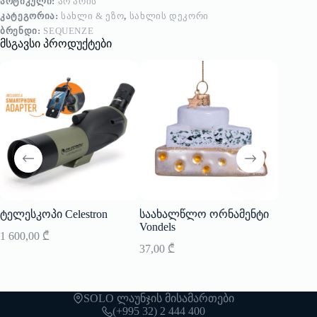
ᲐᲠᲢᲘᲙᲣᲚᲘ:
ᲐᲠ ᲐᲠᲘᲡ
ᲙᲐᲢᲔᲒᲝᲠᲘᲐ:
ᲡᲐᲮᲚᲘ & ᲔᲖᲝ
,
ᲡᲐᲮᲚᲘᲡ ᲓᲔᲙᲝᲠᲘ
ᲑᲠᲔᲜᲓᲘ:
SEQUENZE
მსგავსი პროდუქტები
ტელესკოპი Celestron
საახალწლო ორნამენტი
სამგზა
Vondels
Bottles 
1 600,00
₾
37,00
₾
80,00
₾
SOLO ლაუნჯის მისამართები
(+995 32) 2 444 400