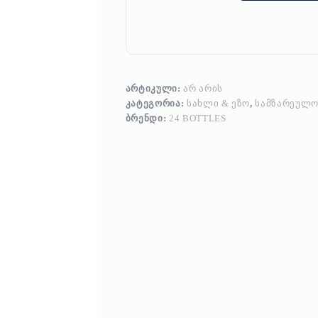
ᲐᲠᲢᲘᲙᲣᲚᲘ:
ᲐᲠ ᲐᲠᲘᲡ
ᲙᲐᲢᲔᲒᲝᲠᲘᲐ:
ᲡᲐᲮᲚᲘ & ᲔᲖᲝ
,
ᲡᲐᲛᲖᲐᲠᲔᲣᲚᲝ
ᲑᲠᲔᲜᲓᲘ:
24 BOTTLES