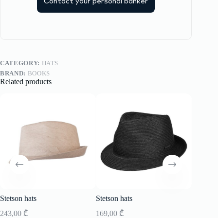
Contact your personal banker
CATEGORY:
HATS
BRAND:
BOOKS
Related products
Stetson hats
Stetson hats
Stetson 
243,00
₾
169,00
₾
243,00