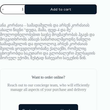
დედა
Add to cart
მამა
ფედ-4
და
მე
ანა კორძაია – სამადაშვლის და არსენ კორძაიას
quantity
ახალი წიგნი “დედა, მამა, ფედ-4 და მე”
მოულოდნელობებით სავსე მოგზაურობას ჰგავს და
მოგვითხრობს ამბავს სამართალმცოდნე ნანული
სამადაშვილის და ფილოლოგ არსენ კორძაიას
შვილის ყოვედღიურობაზე ქალაქში, რომელიც
ცხოვრობდა საკუთარი და გლობალური პულსაციის
შორეულ ექოში, ზუსტად ნახევარი საუკუნის წინ.
Want to order online?
Reach out to our concierge team, who will efficiently
manage all aspects of your purchase and delivery