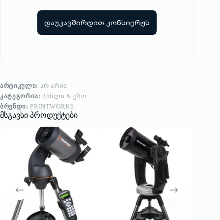
დაუკავშირდით კონსიერჟს
ᲐᲠᲢᲘᲙᲣᲚᲘ:
ᲐᲠ ᲐᲠᲘᲡ
ᲙᲐᲢᲔᲒᲝᲠᲘᲐ:
ᲡᲐᲮᲚᲘ & ᲔᲖᲝ
ᲑᲠᲔᲜᲓᲘ:
PRINTWORKS
მსგავსი პროდუქტები