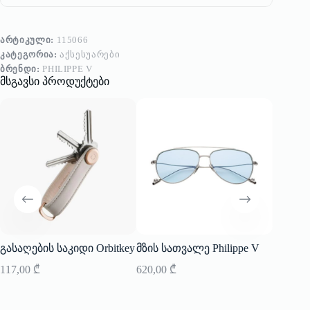
ᲐᲠᲢᲘᲙᲣᲚᲘ:
115066
ᲙᲐᲢᲔᲒᲝᲠᲘᲐ:
ᲐᲥᲡᲔᲡᲣᲐᲠᲔᲑᲘ
ᲑᲠᲔᲜᲓᲘ:
PHILIPPE V
მსგავსი პროდუქტები
გასაღების საკიდი Orbitkey
მზის სათვალე Philippe V
სამაჯუ
117,00
₾
620,00
₾
91,00
₾