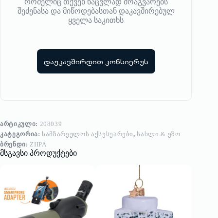
რომელიც თქვენ ნაცვლად მოაგვარებს
შეძენასა და მიწოდებასთან დაკავშირებულ
ყველა საკითხს
დაუკავშირდით კონსიერჟს
ᲐᲠᲢᲘᲙᲣᲚᲘ:
208039
ᲙᲐᲢᲔᲒᲝᲠᲘᲐ:
ᲡᲐᲛᲖᲐᲠᲔᲣᲚᲝᲡ ᲐᲥᲡᲔᲡᲣᲐᲠᲔᲑᲘ
,
ᲡᲐᲮᲚᲘ & ᲔᲖᲝ
ᲑᲠᲔᲜᲓᲘ:
ZIIPA
მსგავსი პროდუქტები