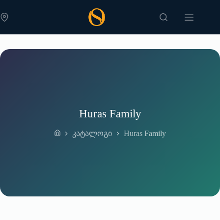
Skip
to
content
Huras Family
Huras Family
კატალოგი
Home